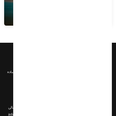
مقایسه انواع متد های حل روبیک
04 آذر 1404
آکادمی چکاد، اولین مرکز تخصصی آموزش روبیک در ایران با جدیدترین و ساده
ترین متدهای روز دنیا، آموزش تخصصی انواع روبیک از مبتدی تا پیشرفته.
نشانی ما
دفتر مرکزی
تهران ، سهروردی شمالی
ایمیل پشتیبانی
info@chekaad.co